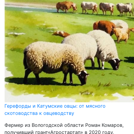
Герефорды и Катумские овцы: от мясного
скотоводства к овцеводству
Фермер из Вологодской области Роман Комаров,
получивший грант«Агростартап» в 2020 году,