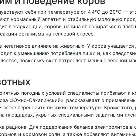
м и поведение коров
вствуют себя при температуре от 4,4°C до 20°C — эт
аняют нормальный аппетит и стабильную молочную про
дит в жаркие дни, коровы начинают собираться в плотн
еакция организма на тепловой стресс.
е негативное влияние на животных. У коров учащается
иводит к уменьшению потребления пищи и, как следстви
бляется, поскольку скот потребляет меньше зеленой ма
вотных
риятных погодных условий специалисты прибегают к 
хоза «Южно-Сахалинский», рассказывает о применяемы
м легче переносить высокие температуры. Кроме того,
 на площадках, укрытых специальными защитными плен
а рациона. Для поддержания баланса электролитов в о
кормов и кормовой соли, а также добавляют витамины