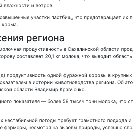
й влажности и ветров.
озвышенные участки пастбищ, что предотвращает их п
 корма.
жения региона
 молочная продуктивность в Сахалинской области про
орову составляет 20,1 кг молока, что выводит область
 год) продуктивность одной фуражной коровы в крупны
показателем в истории животноводства региона. Об э
нской области Владимир Кравченко.
дного показателя — более 58 тысяч тонн молока, что с
.
х нестабильной погоды требует грамотного подхода и
е фермеры, несмотря на вызовы природы, успешно спра