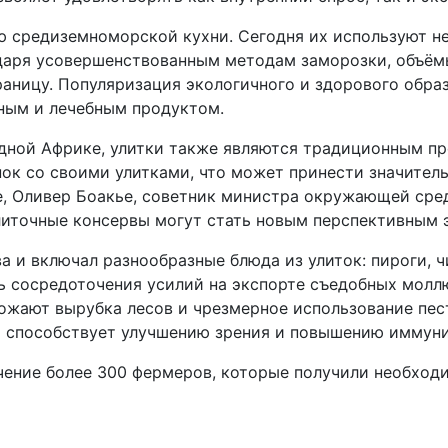
 средиземноморской кухни. Сегодня их используют не 
аря усовершенствованным методам заморозки, объёмы
раницу. Популяризация экологичного и здорового обра
зным и лечебным продуктом.
адной Африке, улитки также являются традиционным пр
к со своими улитками, что может принести значитель
, Оливер Боакье, советник министра окружающей сред
 улиточные консервы могут стать новым перспективным
 и включал разнообразные блюда из улиток: пироги, ч
ь сосредоточения усилий на экспорте съедобных молл
рожают вырубка лесов и чрезмерное использование пес
о способствует улучшению зрения и повышению иммуни
чение более 300 фермеров, которые получили необход