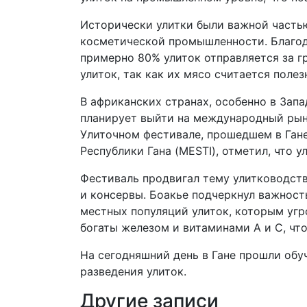
Исторически улитки были важной частью
косметической промышленности. Благод
примерно 80% улиток отправляется за г
улиток, так как их мясо считается поле
В африканских странах, особенно в Зап
планирует выйти на международный рыно
Улиточном фестивале, прошедшем в Гане
Республики Гана (MESTI), отметил, что
Фестиваль продвигал тему улитководства
и консервы. Боакье подчеркнул важност
местных популяций улиток, которым уг
богаты железом и витаминами А и С, чт
На сегодняшний день в Гане прошли обу
разведения улиток.
Другие записи