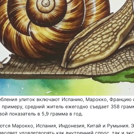
бления улиток включают Испанию, Марокко, Францию и
 примеру, средний житель ежегодно съедает 358 грамм
й показатель в 5,9 грамма в год.
тся Марокко, Испания, Индонезия, Китай и Румыния. 
воляет удовлетворять как внутренний спрос, так и эк