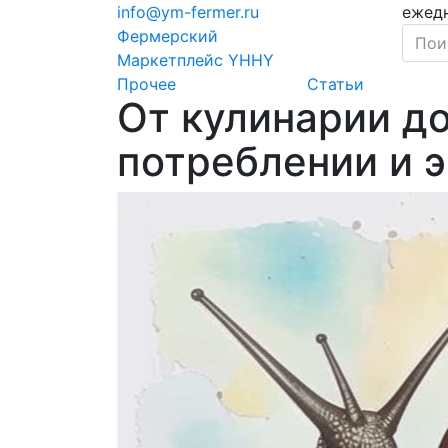
info@ym-fermer.ru
ежедн
Фермерский
Маркетплейс YHHY
Прочее
Статьи
От кулинарии до
потреблении и э